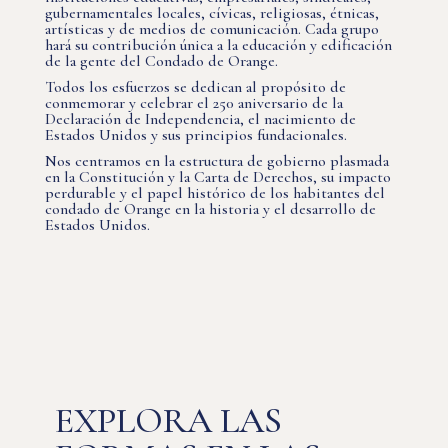
gubernamentales locales, cívicas, religiosas, étnicas,
artísticas y de medios de comunicación. Cada grupo
hará su contribución única a la educación y edificación
de la gente del Condado de Orange.
Todos los esfuerzos se dedican al propósito de
conmemorar y celebrar el 250 aniversario de la
Declaración de Independencia, el nacimiento de
Estados Unidos y sus principios fundacionales.
Nos centramos en la estructura de gobierno plasmada
en la Constitución y la Carta de Derechos, su impacto
perdurable y el papel histórico de los habitantes del
condado de Orange en la historia y el desarrollo de
Estados Unidos.
EXPLORA LAS