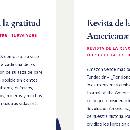
 la gratitud
Revista de 
Americana: 
STER, NUEVA YORK
REVISTA DE LA RE
LIBROS DE LA HIST
es
comparte su viaje
 a cada una de las
Amazon vende más de 1
ión de su taza de café
Fundación». ¿Por dónd
 posible sin cientos
los autores más creíble
ltores, químicos,
Journal of the America
gos, mineros y muchos
de lo que consideran l
r nuestras vidas más
Revolución Americana
de nuestra historia. P
dividido los libros e