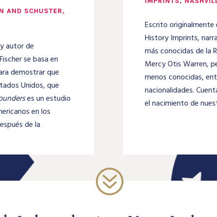
IMPRINTS, NASHVIL
ON AND SCHUSTER,
Escrito originalmente
History Imprints, narr
 y autor de
más conocidas de la 
Fischer se basa en
Mercy Otis Warren, p
ara demostrar que
menos conocidas, entr
Estados Unidos, que
nacionalidades. Cuent
Founders
es un estudio
el nacimiento de nuest
mericanos en los
después de la
?