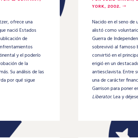
YORK, 2002.
tzer, ofrece una
Nacido en el seno de u
 que nació Estados
alistó como voluntario
publicación de
Guerra de Independen
enfrentamientos
sobrevivió al famoso 
tinental y el poderío
convirtió en el princip
probación de la
erigió en un destaca
s. Su análisis de las
antiesclavista. Entre
erda por qué sigue
una de carácter financ
Garrison para poner en
Liberator.
Lea y déjese