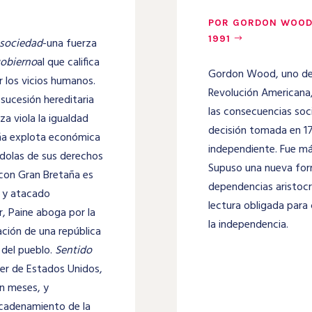
POR GORDON WOOD,
1991
 sociedad
-una fuerza
obierno
al que califica
Gordon Wood, uno de 
 los vicios humanos.
Revolución Americana,
sucesión hereditaria
las consecuencias soci
a viola la igualdad
decisión tomada en 17
aña explota económica
independiente. Fue má
ndolas de sus derechos
Supuso una nueva form
n con Gran Bretaña es
dependencias aristocrá
o y atacado
lectura obligada para 
r, Paine aboga por la
la independencia.
ación de una república
 del pueblo.
Sentido
ller de Estados Unidos,
n meses, y
ncadenamiento de la