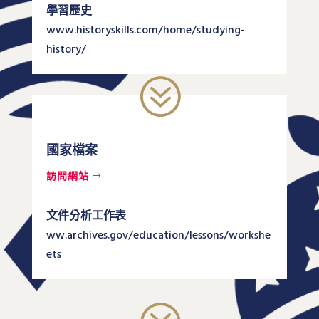
學習歷史
www.historyskills.com/home/studying-
history/
?
國家檔案
訪問網站
文件分析工作表
ww.archives.gov/education/lessons/workshe
ets