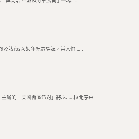
士與喬治·華盛頓將軍展開了一場……
及該市250週年紀念標誌，當人們……
50」主辦的「美國街區派對」將以……拉開序幕