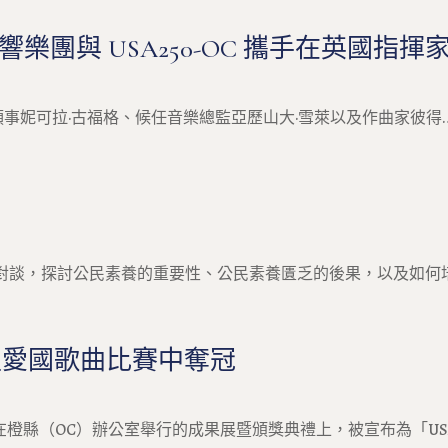
樂團與 USA250-OC 攜手在英國指
領事妮可拉·古福格、候任音樂總監亞歷山大·雪萊以及作曲家彼得
對談，探討公民素養的重要性、公民素養匱乏的後果，以及如何培
生愛國歌曲比賽中奪冠
Wu）在橙縣（OC）辦公室舉行的成果展暨頒獎典禮上，被宣布為「USA