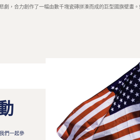
911悲劇，合力創作了一幅由數千塊瓷磚拼湊而成的巨型國旗壁畫
動
我們一起參