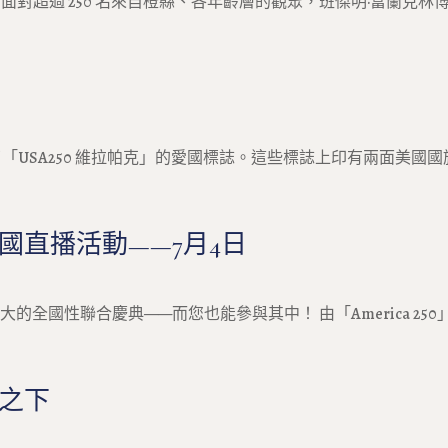
超過 250 名來自橙縣、各年齡層的觀眾，班傑明·富蘭克林博
SA250 維拉帕克」的愛國標誌。這些標誌上印有兩面美國國旗
國直播活動——7月4日
大的全國性聯合慶典——而您也能參與其中！ 由「America 2
之下